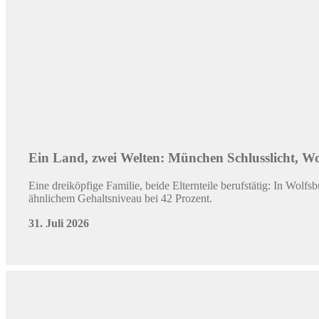
10. Juli 2026
©
Quelle: Stiftung Warentest
Verlässlich modernisieren in unsicheren Zeiten
Bausparverträge bieten sichere Zinsen für künftige Modernisieru
Tarifvarianten aller 13 deutschen Bausparkassen geprüft. Sechs 
07. Juli 2026
Mobau Bauzentrum Zeitz