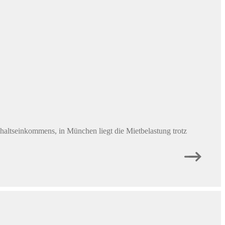
e Komplettsanierung. Stiftung Warentest hat mehr als 220
rößere Modernisierungen eignen.