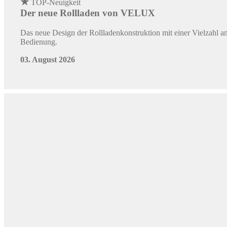
31. Juli 2026
Postbank Wohnatlas 2026: Wo Wohnungskäufer 
Die Bedingungen für Kaufende von Eigentumswohnungen aus dem B
sind elf mehr als noch 2024.
28. Juli 2026
©
Quelle: BVR
Wohnimmobilienmarkt 2026: Preise steigen wieder 
Die Preise für selbstgenutzte Wohnimmobilien setzen ihren Aufw
(BVR) für das Gesamtjahr 2026 mit einem moderaten Preisanstie