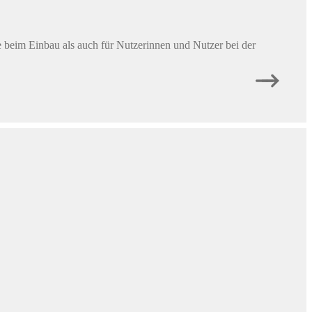
utschland bieten derzeit sehr gute Investitionschancen, das
desverband der Deutschen Volksbanken und Raiffeisenbanken