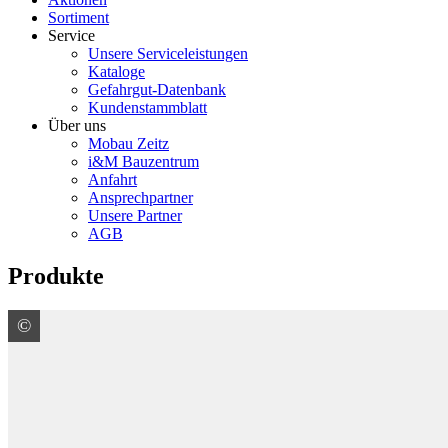
Sortiment
Service
Unsere Serviceleistungen
Kataloge
Gefahrgut-Datenbank
Kundenstammblatt
Über uns
Mobau Zeitz
i&M Bauzentrum
Anfahrt
Ansprechpartner
Unsere Partner
AGB
Produkte
©
VELUX Deutschland GmbH
★
TOP-Neuigkeit
Der neue Rollladen von VELUX
Das neue Design der Rollladenkonstruktion mit einer Vielzahl a
Bedienung.