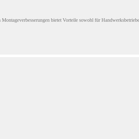
gute Chancen auf Wertzuwachs haben
estand haben sich hierzulande verbessert: 51 von 400 Regionen in De
– Eigentum bleibt vielerorts schwer erreichbar
ärtstrend fort. In seiner aktuellen Immobilienstudie rechnet der Bun
g um rund drei Prozent.