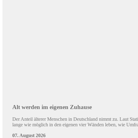
21. Juli 2026
©
Quelle: Colourbox/ID: #66002267 / Peopleimages.com
Weniger Vorschriften, schnellere Genehmigungen
Ein Blick auf bestehende Beschleunigungsinstrumente macht deut
bestimmte Projekte schneller voranzubringen.
17. Juli 2026
©
Marc Beckmann | co2online
Gas- und Ölheizungen verursachen über 30.000 
Wenn es nach dem geplanten Gebäudemodernisierungsgesetz (GMo
läuft jedoch Gefahr, in eine Kostenfalle zu geraten.