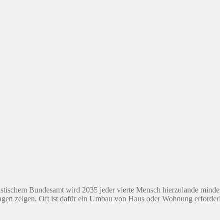
: Kann das neues Bau-Gesetz die Wohnungskrise lösen
lich, wie schwierig die Umsetzung in der Praxis sein kann. Mit dem so
€ Mehrkosten
dG) geht, dürfen neue Gas- und Ölheizungen auch in den nächsten Jah